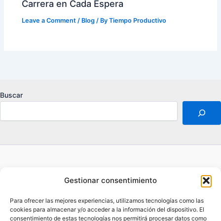
Carrera en Cada Espera
Leave a Comment
/
Blog
/ By
Tiempo Productivo
Buscar
Acerca de
Gestionar consentimiento
Aviso legal
Contacto
Para ofrecer las mejores experiencias, utilizamos tecnologías como las
Política de privacidad
cookies para almacenar y/o acceder a la información del dispositivo. El
consentimiento de estas tecnologías nos permitirá procesar datos como
Opt-out preferences