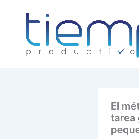
Skip
to
content
El mé
tarea
pequ