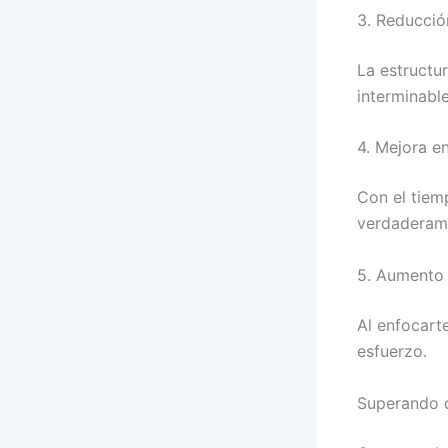
3. Reducció
La estructu
interminable
4. Mejora en
Con el tiemp
verdaderame
5. Aumento 
Al enfocart
esfuerzo.
Superando 