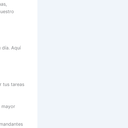
nas,
nuestro
 día. Aquí
r tus tareas
el mayor
emandantes