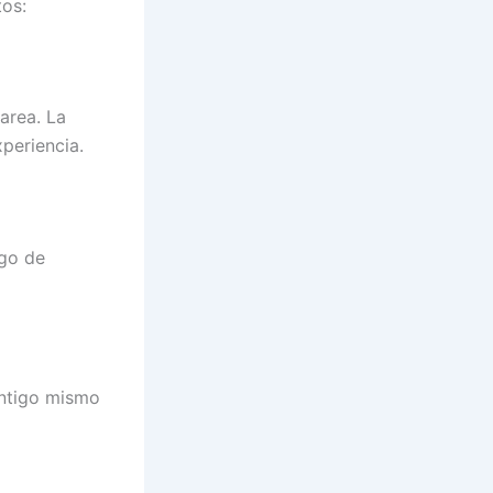
tos:
area. La
xperiencia.
lgo de
ontigo mismo