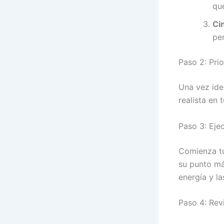
que
Ci
per
Paso 2: Pri
Una vez ide
realista en 
Paso 3: Eje
Comienza tu
su punto má
energía y la
Paso 4: Revi