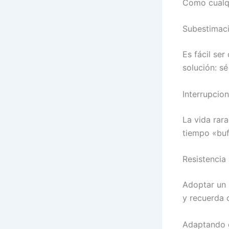
Como cualqu
Subestimaci
Es fácil ser
solución: sé
Interrupcio
La vida rar
tiempo «buf
Resistencia
Adoptar un 
y recuerda q
Adaptando e