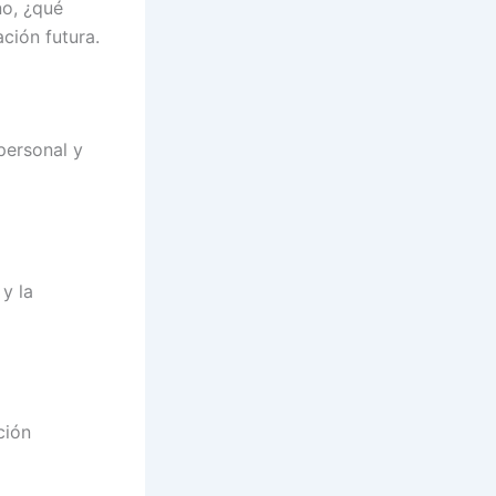
no, ¿qué
ción futura.
personal y
 y la
ción