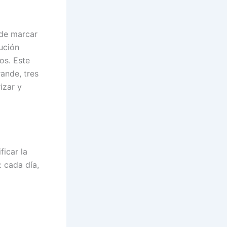
ede marcar
lución
os. Este
ande, tres
izar y
ficar la
: cada día,