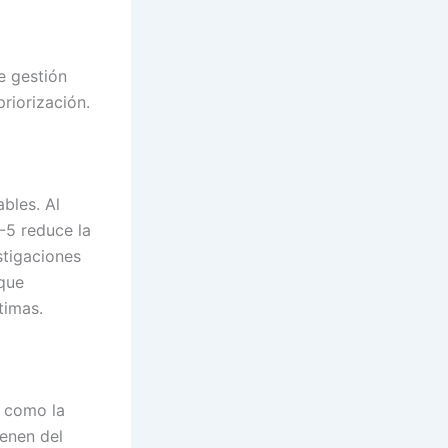
e gestión
riorización.
bles. Al
-5 reduce la
stigaciones
 que
timas.
o como la
ienen del