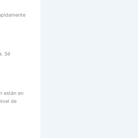
rápidamente
a. Sé
n están en
ivel de