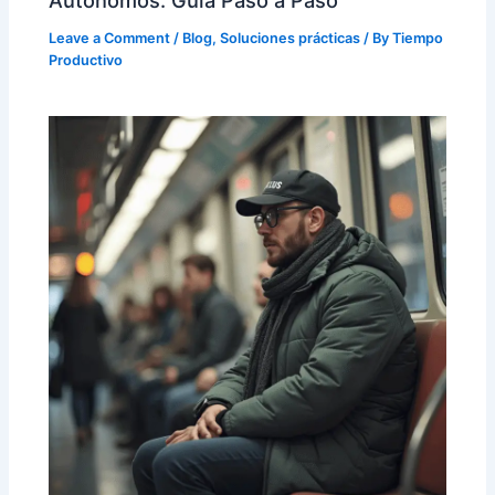
Autónomos: Guía Paso a Paso
Leave a Comment
/
Blog
,
Soluciones prácticas
/ By
Tiempo
Productivo