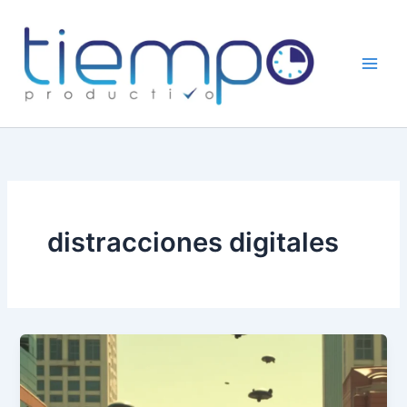
Skip
to
content
distracciones digitales