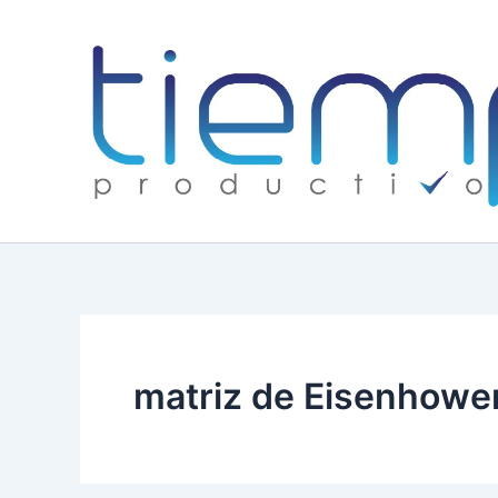
Skip
to
content
matriz de Eisenhowe