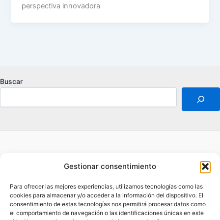
perspectiva innovadora
Buscar
Acerca de
Gestionar consentimiento
Aviso legal
Contacto
Para ofrecer las mejores experiencias, utilizamos tecnologías como las
Política de privacidad
cookies para almacenar y/o acceder a la información del dispositivo. El
consentimiento de estas tecnologías nos permitirá procesar datos como
Opt-out preferences
el comportamiento de navegación o las identificaciones únicas en este